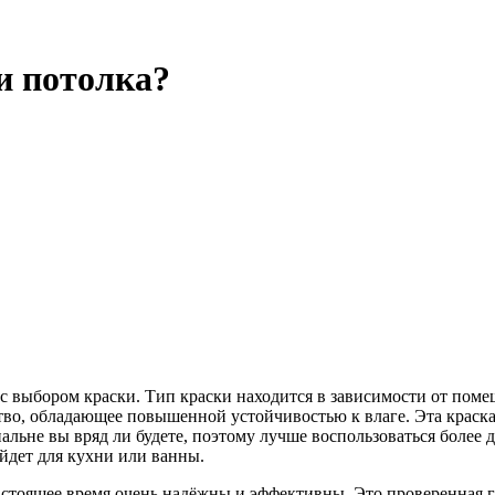
и потолка?
с выбором краски. Тип краски находится в зависимости от помещ
тво, обладающее повышенной устойчивостью к влаге. Эта краска
пальне вы вряд ли будете, поэтому лучше воспользоваться боле
йдет для кухни или ванны.
настоящее время очень надёжны и эффективны. Это проверенная 