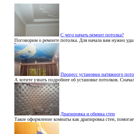
С чего начать ремонт потолка?
Поговорим о ремонте потолка. Для начала вам нужно удал
Процесс установки натяжного пото
А хотите узнать подробнее об установке потолков. Сначала,
Драпировка и обивка стен
Такое оформление комнаты как драпировка стен, помогает