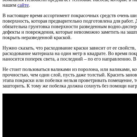
нашем
сайте
.
В настоящее время ассортимент покрасочных средств очень шир
поверхность, которая предварительно подготовлена для работ.
обязательна грунтовка поверхности разведенным водно-диспер
дефекты и повреждения, которые невозможно заметить на зашп
покрыть неразведенной краской.
Нужно сказать, что расходование краски зависит от ее свойств,
расходование материала на один метр в квадрате. Во время по
наносится поперек света, а последний – по его направлению. 
Не стоит пользоваться валиками из поролона, или валиками, ко
прочностью, чем один слой, пусть даже толстый. Красить зано
этапа покраски или побелки нельзя проветривать помещение, т
зашторить. К тому же побелка должна сохнуть без помощи наг