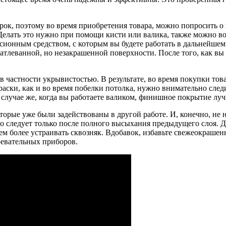
ок, поэтому во время приобретения товара, можно попросить о 
 Делать это нужно при помощи кисти или валика, также можно в
сионным средством, с которым вы будете работать в дальнейшем
атлеванной, но незакрашенной поверхности. После того, как в
 в частности укрывистостью. В результате, во время покупки тов
краски, как и во время побелки потолка, нужно внимательно сле
В случае же, когда вы работаете валиком, финишное покрытие лу
торые уже были задействованы в другой работе. И, конечно, не 
во следует только после полного высыхания предыдущего слоя. 
ем более устраивать сквозняк. Вдобавок, избавьте свежеокраше
ревательных приборов.