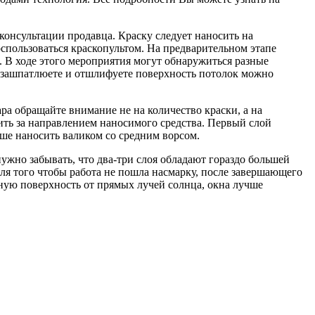
консультации продавца. Краску следует наносить на
оспользоваться краскопультом. На предварительном этапе
. В ходе этого мероприятия могут обнаружиться разные
ы зашпатлюете и отшлифуете поверхность потолок можно
ара обращайте внимание не на количество краски, а на
дить за направлением наносимого средства. Первый слой
чше наносить валиком со средним ворсом.
нужно забывать, что два-три слоя обладают гораздо большей
Для того чтобы работа не пошла насмарку, после завершающего
нную поверхность от прямых лучей солнца, окна лучше