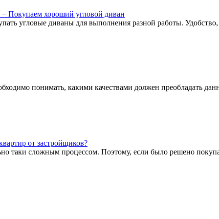
н – Покупаем хороший угловой диван
купать угловые диваны для выполнения разной работы. Удобство,
обходимо понимать, какими качествами должен преобладать данны
квартир от застройщиков?
но таки сложным процессом. Поэтому, если было решено покупат