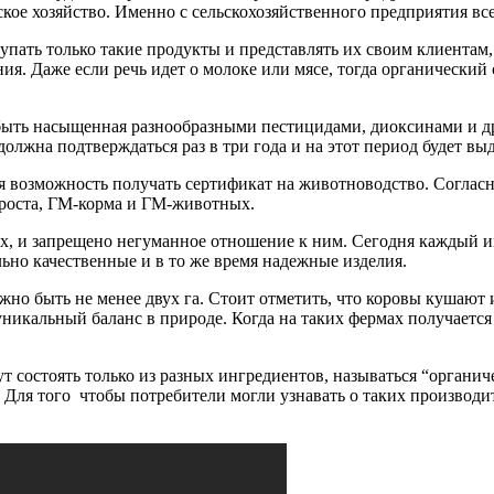
ское хозяйство. Именно с сельскохозяйственного предприятия вс
упать только такие продукты и представлять их своим клиентам,
ия. Даже если речь идет о молоке или мясе, тогда органический
т быть насыщенная разнообразными пестицидами, диоксинами и др
лжна подтверждаться раз в три года и на этот период будет вы
ая возможность получать сертификат на животноводство. Согласн
 роста, ГМ-корма и ГМ-животных.
ях, и запрещено негуманное отношение к ним. Сегодня каждый 
льно качественные и в то же время надежные изделия.
жно быть не менее двух га. Стоит отметить, что коровы кушают
никальный баланс в природе. Когда на таких фермах получается 
т состоять только из разных ингредиентов, называться “органиче
Для того чтобы потребители могли узнавать о таких производит