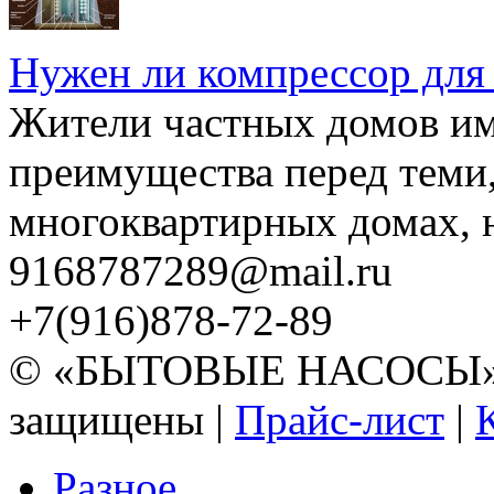
Нужен ли компрессор для
Жители частных домов и
преимущества перед теми,
многоквартирных домах, но
9168787289@mail.ru
+7(916)878-72-89
© «БЫТОВЫЕ НАСОСЫ» 20
защищены |
Прайс-лист
|
Разное