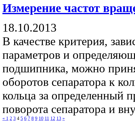
Измерение частот вращ
18.10.2013
В качестве критерия, зав
параметров и определяющ
подшипника, можно приня
оборотов сепаратора к ко
кольца за определенный 
поворота сепаратора и вну
«
1
2
3
4
5
6
7
8
9
10
11
12
13
»