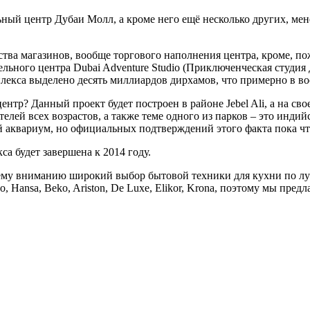
ный центр Дубаи Молл, а кроме него ещё несколько других, мене
ства магазинов, вообще торгового наполнения центра, кроме, п
ьного центра Dubai Adventure Studio (Приключенческая студия Ду
плекса выделено десять миллиардов дирхамов, что примерно в вос
ентр? Данный проект будет построен в районе Jebel Ali, а на св
елей всех возрастов, а также теме одного из парков – это индий
 аквариум, но официальных подтверждений этого факта пока чт
са будет завершена к 2014 году.
ашему вниманию широкий выбор бытовой техники для кухни по 
 Hansa, Beko, Ariston, De Luxe, Elikor, Krona, поэтому мы пред