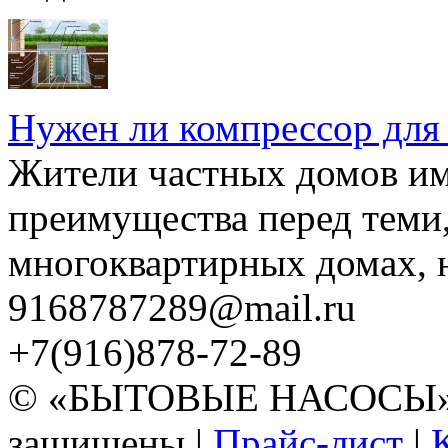
Нужен ли компрессор для
Жители частных домов и
преимущества перед теми,
многоквартирных домах, но
9168787289@mail.ru
+7(916)878-72-89
© «БЫТОВЫЕ НАСОСЫ» 20
защищены |
Прайс-лист
|