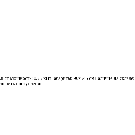
м.в.ст.Мощность: 0,75 кВтГабариты: 96х545 смНаличие на складе
печить поступление ...