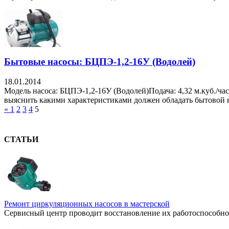
Бытовые насосы: БЦПЭ-1,2-16У (Водолей)
18.01.2014
Модель насоса: БЦПЭ-1,2-16У (Водолей)Подача: 4,32 м.куб./ча
выяснить какими характеристиками должен обладать бытовой на
«
1
2
3
4
5
СТАТЬИ
Ремонт циркуляционных насосов в мастерской
Сервисный центр проводит восстановление их работоспособнос