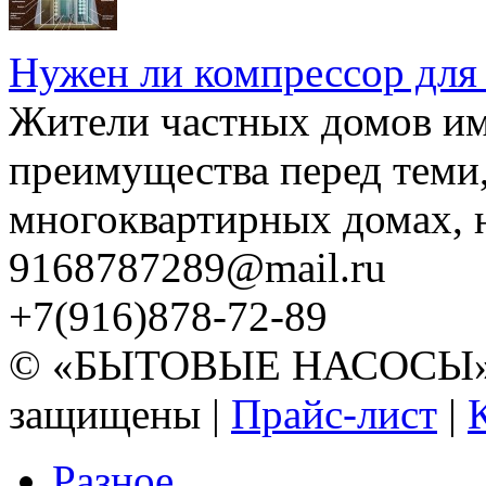
Нужен ли компрессор для
Жители частных домов и
преимущества перед теми,
многоквартирных домах, но
9168787289@mail.ru
+7(916)878-72-89
© «БЫТОВЫЕ НАСОСЫ» 20
защищены |
Прайс-лист
|
Разное