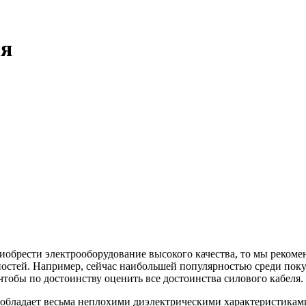
ля
риобрести электрооборудование высокого качества, то мы рекоме
дностей. Например, сейчас наибольшей популярностью среди пок
чтобы по достоинству оценить все достоинства силового кабеля.
 обладает весьма неплохими диэлектрическими характеристикам