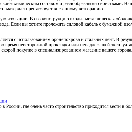
 своим химическим составом и разнообразными свойствами. Нап
тот материал препятствует внезапному возгоранию.
ую изоляцию. В его конструкцию входит металлическая оболочк
вода. Если вы хотите проложить силовой кабель с бумажной изоля
ляется с использованием бронепокрова и стальных лент. В резу
о время неосторожной прокладки или ненадлежащей эксплуатаци
о скорой покупке в специализированном магазине вашего города
яции
 России, где очень часто строительство приходится вести в боло