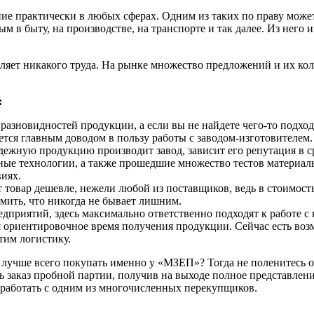
ие практически в любых сферах. Одним из таких по праву может 
 в быту, на производстве, на транспорте и так далее. Из него 
вляет никакого труда. На рынке множество предложений и их ко
:
зновидностей продукции, а если вы не найдете чего-то подход
ется главным доводом в пользу работы с заводом-изготовителем.
дежную продукцию производит завод, зависит его репутация в ср
нные технологии, а также прошедшие множество тестов матери
иях.
т товар дешевле, нежели любой из поставщиков, ведь в стоимост
мить, что никогда не бывает лишним.
дприятий, здесь максимально ответственно подходят к работе с
ая ориентировочное время получения продукции. Сейчас есть воз
этим логистику.
ия лучше всего покупать именно у «МЗЕП»? Тогда не поленитесь
ь заказ пробной партии, получив на выходе полное представлени
е работать с одним из многочисленных перекупщиков.