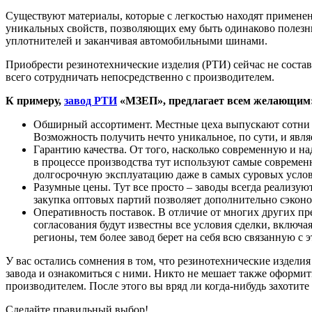
Существуют материалы, которые с легкостью находят применен
уникальных свойств, позволяющих ему быть одинаково полезным
уплотнителей и заканчивая автомобильными шинами.
Приобрести резинотехнические изделия (РТИ) сейчас не соста
всего сотрудничать непосредственно с производителем.
К примеру,
завод РТИ
«МЗЕП», предлагает всем желающим
Обширный ассортимент. Местные цеха выпускают сотни ра
Возможность получить нечто уникальное, по сути, и явля
Гарантию качества. От того, насколько современную и на
в процессе производства тут используют самые совреме
долгосрочную эксплуатацию даже в самых суровых услов
Разумные цены. Тут все просто – заводы всегда реализую
закупка оптовых партий позволяет дополнительно сэконо
Оперативность поставок. В отличие от многих других пре
согласования будут известны все условия сделки, включ
регионы, тем более завод берет на себя всю связанную с 
У вас остались сомнения в том, что резинотехнические издел
завода и ознакомиться с ними. Никто не мешает также оформит
производителем. После этого вы вряд ли когда-нибудь захотит
Сделайте правильный выбор!