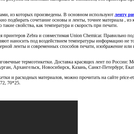
ами, из которых произведены. В основном используют
ленту ри
ужно подбирать сочетание основы и ленты, точнее материала , из
такие свойства, как температура и скорость при печати.
я принтеров Zebra и совместимая Union Chemicar. Правильно под
оляют наносить под воздействием температуры информацию не то
ерной ленты и современных способов печати, изображение или и
овечные термоэтикетки. Доставка красящих лент по России: Мос
рган, Архангельск, Новосибирск, Казань, Санкт-Петербург, Екат
тки и расходных материалов, можно прочитать на сайте price-et
72, 70*25.