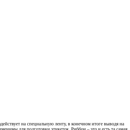
ействует на специальную ленту, в конечном итоге выводя на
менимы для подготовки этикеток. Риббон – это и есть та самая