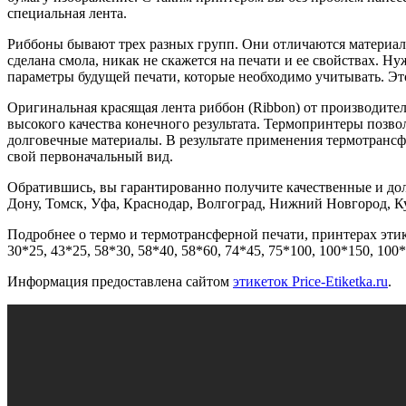
специальная лента.
Риббоны бывают трех разных групп. Они отличаются материал
сделана смола, никак не скажется на печати и ее свойствах. Н
параметры будущей печати, которые необходимо учитывать. Это 
Оригинальная красящая лента риббон (Ribbon) от производител
высокого качества конечного результата. Термопринтеры позв
долговечные материалы. В результате применения термотрансф
свой первоначальный вид.
Обратившись, вы гарантированно получите качественные и долг
Дону, Томск, Уфа, Краснодар, Волгоград, Нижний Новгород, Ку
Подробнее о термо и термотрансферной печати, принтерах этике
30*25, 43*25, 58*30, 58*40, 58*60, 74*45, 75*100, 100*150, 100*
Информация предоставлена сайтом
этикеток Price-Etiketka.ru
.