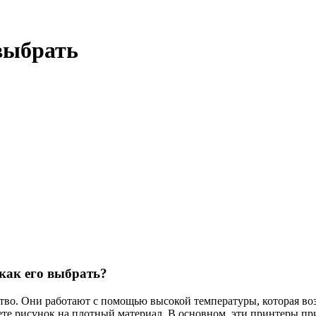
 выбрать
как его выбрать?
во. Они работают с помощью высокой температуры, которая возд
те рисунок на плотный материал. В основном, эти принтеры при