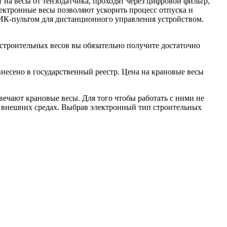
а весы от тензодатчика, проходят через цифровой фильтр,
ектронные весы позволяют ускорить процесс отпуска и
ИК-пультом для дистанционного управления устройством.
строительных весов вы обязательно получите достаточно
несено в государственный реестр. Цена на крановые весы
вечают крановые весы. Для того чтобы работать с ними не
 внешних средах. Выбрав электронный тип строительных