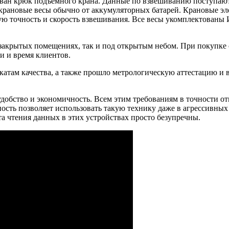
ан крюк подъемного крана. Данные по взвешиванию поступают н
 крановые весы обычно от аккумуляторных батарей. Крановые эл
ую точность и скорость взвешивания. Все весы укомплектованы 
в закрытых помещениях, так и под открытым небом. При покупке 
и и время клиентов.
атам качества, а также прошло метрологическую аттестацию и в
добство и экономичность. Всем этим требованиям в точности от
сть позволяет использовать такую технику даже в агрессивных
та чтения данных в этих устройствах просто безупречны.