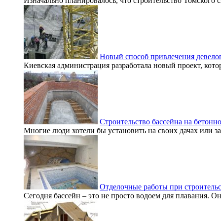
Изначально планировалось, что строительство Томского с
Новый способ привлечения девело
Киевская администрация разработала новый проект, котор
Строительство бассейна на бетонн
Многие люди хотели бы установить на своих дачах или за
Отделочные работы при строительс
Сегодня бассейн – это не просто водоем для плавания. Он