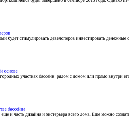
порткомплекса будет завершено в сентябре 2013 года. Однако из-
перов
ый будет стимулировать девелоперов инвестировать денежные ср
ой основе
городных участках бассейн, рядом с домом или прямо внутри его.
тве бассейна
 еще и часть дизайна и экстерьера всего дома. Еще можно созда