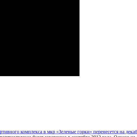
тивного комплекса в мкр «Зеленые горки» перенесется на декаб