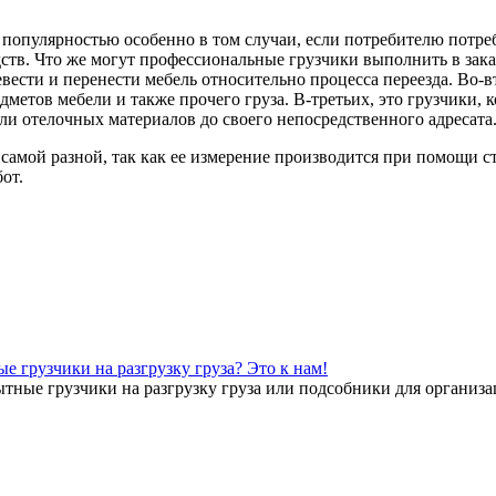
популярностью особенно в том случаи, если потребителю потре
дств. Что же могут профессиональные грузчики выполнить в зака
ести и перенести мебель относительно процесса переезда. Во-вт
едметов мебели и также прочего груза. В-третьих, это грузчики, 
ли отелочных материалов до своего непосредственного адресата
ь самой разной, так как ее измерение производится при помощи 
от.
 грузчики на разгрузку груза? Это к нам!
ные грузчики на разгрузку груза или подсобники для организаци