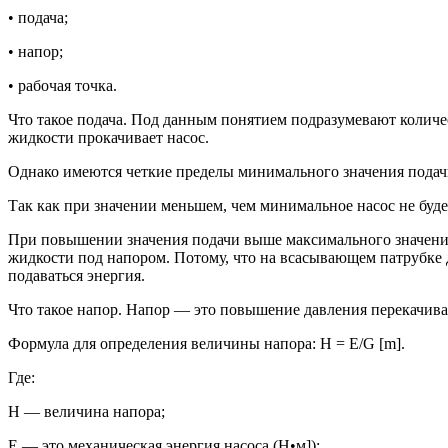
• подача;
• напор;
• рабочая точка.
Что такое подача. Под данным понятием подразумевают количес
жидкости прокачивает насос.
Однако имеются четкие пределы минимального значения подач
Так как при значении меньшем, чем минимальное насос не буде
При повышении значения подачи выше максимального значения
жидкости под напором. Потому, что на всасывающем патрубке 
подаваться энергия.
Что такое напор. Напор — это повышение давления перекачивае
Формула для определения величины напора: H = E/G [m].
Где:
H — величина напора;
E — это механическая энергия насоса (Н•м]);