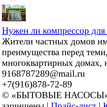
Нужен ли компрессор для
Жители частных домов и
преимущества перед теми,
многоквартирных домах, но
9168787289@mail.ru
+7(916)878-72-89
© «БЫТОВЫЕ НАСОСЫ» 20
защищены |
Прайс-лист
|