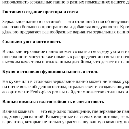
использовать зеркальные панно в разных помещениях вашего д
Гостиная: создание простора и света
Зеркальное панно в гостиной — это отличный способ визуально 
иллюзию большего пространства и добавляя воздушности. Кроме
glass.pro предлагает разнообразные варианты зеркальных панн
Спальня: уют и интимность
В спальне зеркальное панно может создать атмосферу уюта и и
поверхности могут также помочь в распределении света от ноч
высоким качеством и изысканным дизайном, что делает их пан
Кухня и столовая: функциональность и стиль
На кухне или в столовой зеркальное панно может не только ук
на стене возле обеденного стола, отражая свет и создавая ощу
ассортименте Fenix-glass.pro вы найдете множество стильных 
Ванная комната: влагостойкость и элегантность
Ванная комната — это еще одно помещение, где зеркальное пан
подходят для ванной. Размещенные на стенах или потолке, зер
вариантов, которые не только украсят вашу ванную комнату, н