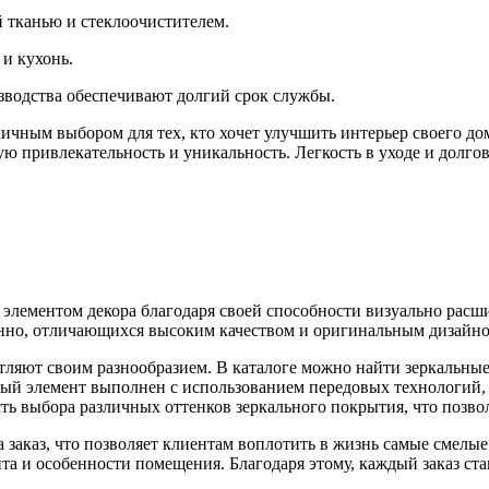
й тканью и стеклоочистителем.
 и кухонь.
зводства обеспечивают долгий срок службы.
тличным выбором для тех, кто хочет улучшить интерьер своего д
ю привлекательность и уникальность. Легкость в уходе и долг
элементом декора благодаря своей способности визуально расш
нно, отличающихся высоким качеством и оригинальным дизайно
атляют своим разнообразием. В каталоге можно найти зеркальны
й элемент выполнен с использованием передовых технологий, ч
ь выбора различных оттенков зеркального покрытия, что позвол
на заказ, что позволяет клиентам воплотить в жизнь самые смел
та и особенности помещения. Благодаря этому, каждый заказ ст