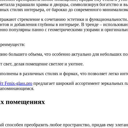
 металла украшали храмы и дворцы, символизируя богатство и в
чных стилях интерьера, от барокко до современного минимализм
тражают стремление к сочетанию эстетики и функциональности.
нтов и добавления глубины в интерьере. В тренде – использован
обенно популярны панно с геометрическими узорами и оригинал
преимуществ:
зию большего объема, что особенно актуально для небольших п
свет, делая помещение светлее и уютнее.
полнены в различных стилях и формах, что позволяет легко инт
йт Fenix-glass.pro
предлагает широкий ассортимент зеркальных па
 запоминающимся.
ых помещениях
й способен преобразить любое пространство, придав ему элегант