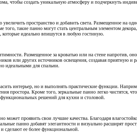
ома, чтобы создать уникальную атмосферу и подчеркнуть индиви
увеличить пространство и добавить света. Размещенное на одной
 того, такие панно могут стать центральным элементом декора,
о, которые идеально впишутся в любую гостиную.
нтимности. Размещенное за кроватью или на стене напротив, он
ников или других источников освещения, создавая приятную и р
но идеальными для спальни.
расить интерьер, но и выполнять практические функции. Наприм
щения простора. Кроме того, зеркальные панно легко чистятся, ч
и функциональных решений для кухни и столовой.
но может проявить свои лучшие качества. Благодаря влагостойк
кальные панно добавят элегантности и визуально расширят прост
о и сделают ее более функциональной.