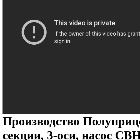
Производство Полуприце
секции, 3-оси, насос СВ