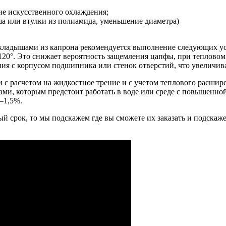
ие искусственного охлаждения;
а или втулки из полиамида, уменьшение диаметра)
ладышами из капрона рекомендуется выполнение следующих усл
120°. Это снижает вероятность защемления цапфы, при теплово
ия с корпусом подшипника или стенок отверстий, что увеличива
 с расчетом на жидкостное трение и с учетом теплового расши
и, которым предстоит работать в воде или среде с повышенной
–1,5%.
й срок, то мы подскажем где вы сможете их заказать и подскаж