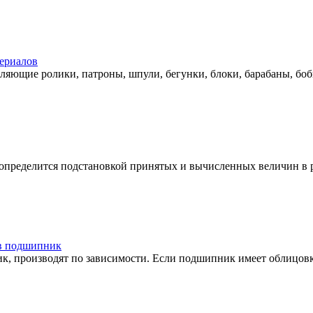
ериалов
яющие ролики, патроны, шпули, бегунки, блоки, барабаны, боби
пределится подстановкой принятых и вычисленных величин в расч
 в подшипник
к, производят по зависимости. Если подшипник имеет облицовку