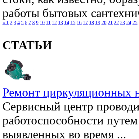
работы бытовых сантехнич
«
1
2
3
4
5
6
7
8
9
10
11
12
13
14
15
16
17
18
19
20
21
22
23
24
25
СТАТЬИ
Ремонт циркуляционных н
Сервисный центр проводи
работоспособности путем 
выявленных во время ...