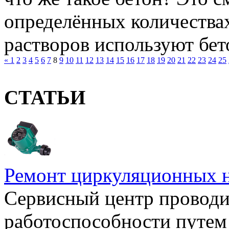
определённых количества
растворов используют бето
«
1
2
3
4
5
6
7
8
9
10
11
12
13
14
15
16
17
18
19
20
21
22
23
24
25
СТАТЬИ
Ремонт циркуляционных н
Сервисный центр проводи
работоспособности путем 