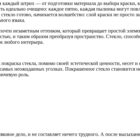
ен каждый штрих — от подготовки материала до выбора краски, 
ть идеально очищено: каждое пятно, каждая пылинка могут повл
стекло готово, начинается волшебство: слой краски не просто за
ьного языка.
 почти незаметным оттенком, который превращает простой элеме
тью, и таким образом преобразуя пространство. Стекло, способ
м любого интерьера.
дь покраска стекла, помимо своей эстетической ценности, несет
в самых неожиданных уголках. Покрашенное стекло становится не
лючевую роль.
тяковое дело, и не составляет ничего трудного. А после высыхани