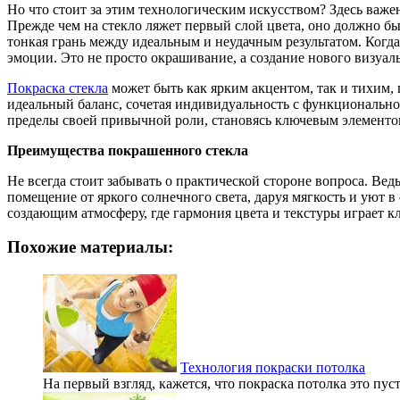
Но что стоит за этим технологическим искусством? Здесь важ
Прежде чем на стекло ляжет первый слой цвета, оно должно бы
тонкая грань между идеальным и неудачным результатом. Когда 
эмоции. Это не просто окрашивание, а создание нового визуал
Покраска стекла
может быть как ярким акцентом, так и тихим,
идеальный баланс, сочетая индивидуальность с функциональнос
пределы своей привычной роли, становясь ключевым элементо
Преимущества покрашенного стекла
Не всегда стоит забывать о практической стороне вопроса. Ве
помещение от яркого солнечного света, даруя мягкость и уют 
создающим атмосферу, где гармония цвета и текстуры играет к
Похожие материалы:
Технология покраски потолка
На первый взгляд, кажется, что покраска потолка это пус