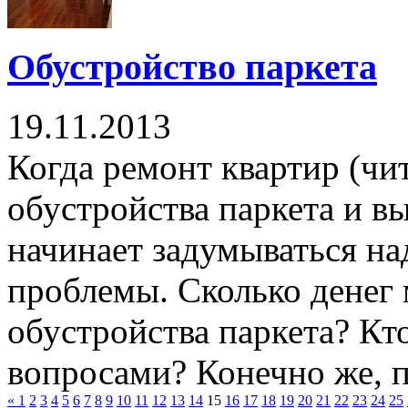
Обустройство паркета
19.11.2013
Когда ремонт квартир (чи
обустройства паркета и в
начинает задумываться н
проблемы. Сколько денег 
обустройства паркета? Кт
вопросами? Конечно же, 
«
1
2
3
4
5
6
7
8
9
10
11
12
13
14
15
16
17
18
19
20
21
22
23
24
25