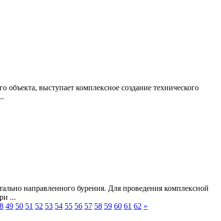
о объекта, выступает комплексное создание технического
..
ально направленного бурения. Для проведения комплексной
и ...
8
49
50
51
52
53
54
55
56
57
58
59
60
61
62
»