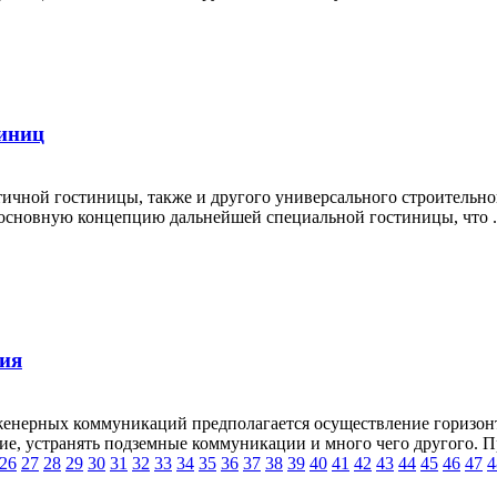
тиниц
чной гостиницы, также и другого универсального строительног
ь основную концепцию дальнейшей специальной гостиницы, что .
ния
енерных коммуникаций предполагается осуществление горизонт
е, устранять подземные коммуникации и много чего другого. Пр
26
27
28
29
30
31
32
33
34
35
36
37
38
39
40
41
42
43
44
45
46
47
4