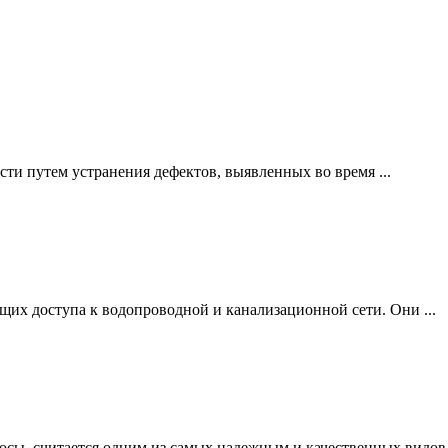
ти путем устранения дефектов, выявленных во время ...
щих доступа к водопроводной и канализационной сети. Они ...
осы, считается одним из самых надежным и качественных видов .