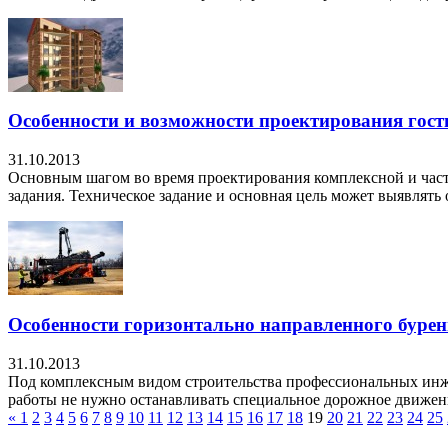
Особенности и возможности проектирования гос
31.10.2013
Основным шагом во время проектирования комплексной и части
задания. Техническое задание и основная цель может выявлят
Особенности горизонтально направленного буре
31.10.2013
Под комплексным видом строительства профессиональных инж
работы не нужно останавливать специальное дорожное движени
«
1
2
3
4
5
6
7
8
9
10
11
12
13
14
15
16
17
18
19
20
21
22
23
24
25