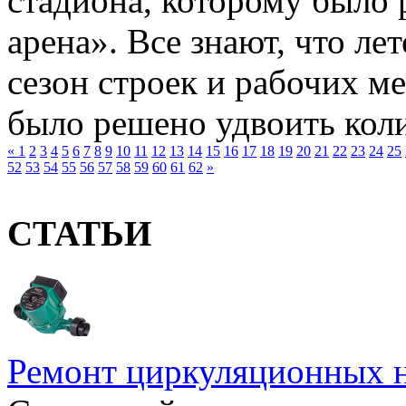
стадиона, которому было 
арена». Все знают, что л
сезон строек и рабочих ме
было решено удвоить коли
«
1
2
3
4
5
6
7
8
9
10
11
12
13
14
15
16
17
18
19
20
21
22
23
24
25
52
53
54
55
56
57
58
59
60
61
62
»
СТАТЬИ
Ремонт циркуляционных н